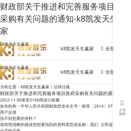
财政部关于推进和完善服务项目政府
采购有关问题的通知-k8凯发天生赢
家
招标文
2022-1
k8凯发天生赢家
2023-0
全部分类
k8凯发天生赢家
2023-0
2022-0
2023-0
k8凯发天生赢家
2023-0
全部分类
k8凯发天生赢家
查看
法律法
当前位置：
k8凯发天生赢家
法律法规
1
财政部关于推进和完善服务项目政府采购有关问题的通知
2020-0
2022-11-08
更新
5166阅读
2020-0
收藏
发布机构：
中华人民共和国财政部
发布文号：
财库〔2014〕37号
2020-0
上传
用户反馈
2020-0
资料
找不到您要的资料？
2020-0
请简明清晰的描述您想要找到的资料类型或名称，我们
立即提交
2020-0
会尽快完善。
查看