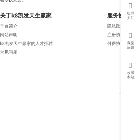
扫码
关于k8凯发天生赢家
服务协议
关注
服
平台简介
隐私政策
工
网站声明
注册协议
微
意见
k8凯发天生赢家的人才招聘
付费协议
反馈
常见问题
收藏
本站
若
增值电信业务经