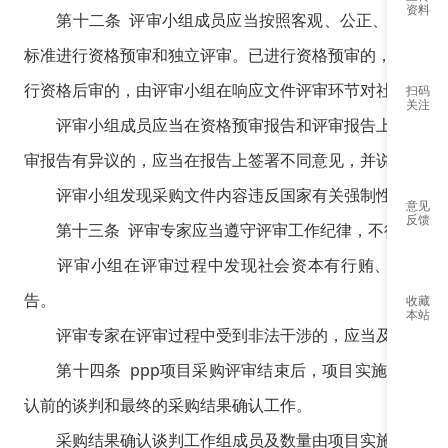
资料
第十二条 评审小组成员应当按照客观、公正、审慎的原
标准进行资格预审和独立评审。已进行资格预审的，评审小
微信公
行资格后审的，由评审小组在响应文件评审环节对社会资本
扫码
关注
评审小组成员应当在资格预审报告和评审报告上签字，对
审报告有异议的，应当在报告上签署不同意见，并说明理由
评审小组发现采购文件内容违反国家有关强制性规定的，
意见
反馈
第十三条 评审专家应当遵守评审工作纪律，不得泄露评
服
评审小组在评审过程中发现社会资本有行贿、提供虚假
服
告。
收藏
本站
评审专家在评审过程中受到非法干涉的，应当及时向财
第十四条 ppp项目采购评审结束后，项目实施机构应
认前的谈判和最终的采购结果确认工作。
采购结果确认谈判工作组成员及数量由项目实施机构确定