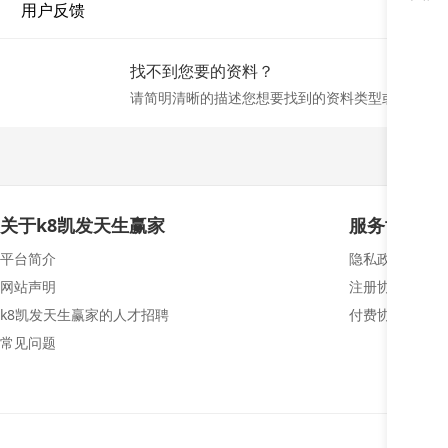
用户反馈
找不到您要的资料？
请简明清晰的描述您想要找到的资料类型或名称，
关于k8凯发天生赢家
服务协议
平台简介
隐私政策
网站声明
注册协议
k8凯发天生赢家的人才招聘
付费协议
常见问题
若